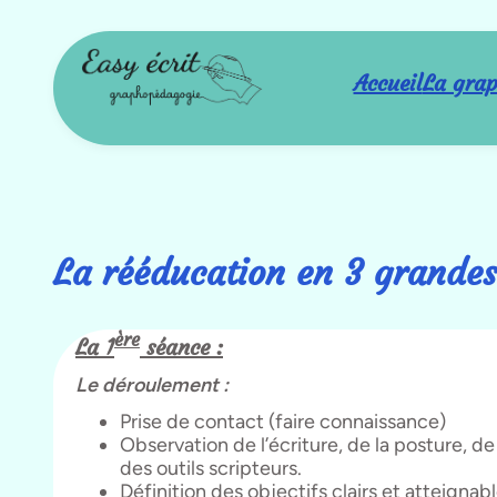
Aller
au
contenu
Accueil
La gra
La rééducation en 3 grande
ère
La 1
séance :
Le déroulement :
Prise de contact (faire connaissance)
Observation de l’écriture, de la posture, de
des outils scripteurs.
Définition des objectifs clairs et atteigna