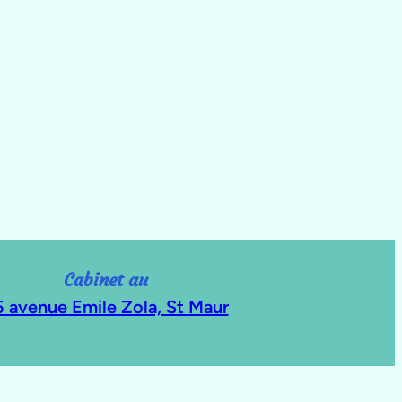
Cabinet au
5 avenue Emile Zola, St Maur