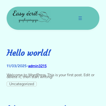
Aller
au
contenu
Hello world!
11/03/2025
admin3215
•
Welcome to WordPress. This is your first post. Edit or
delete it, then start writing!
Uncategorized