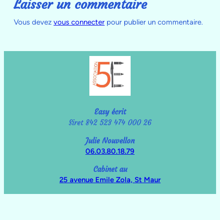
Laisser un commentaire
Vous devez
vous connecter
pour publier un commentaire.
Easy écrit
Siret 842 523 474 000 26
Julie Nouvellon
06.03.80.18.79
Cabinet au
25 avenue Emile Zola, St Maur